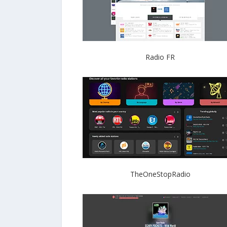
Radio FR
TheOneStopRadio