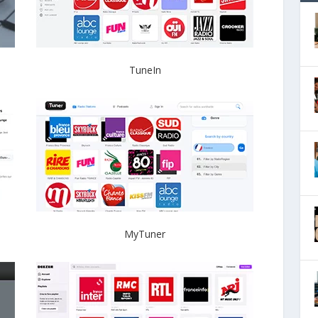
TuneIn
MyTuner