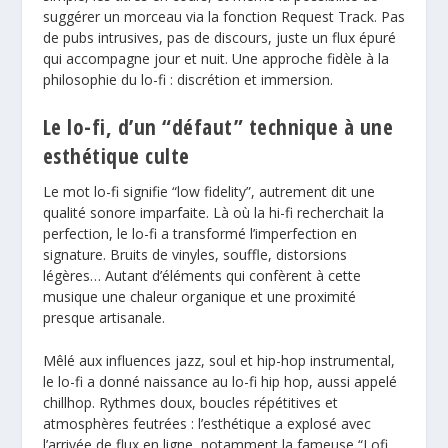
suggérer un morceau via la fonction Request Track. Pas
de pubs intrusives, pas de discours, juste un flux épuré
qui accompagne jour et nuit. Une approche fidèle à la
philosophie du lo-fi : discrétion et immersion.
Le lo-fi, d’un “défaut” technique à une
esthétique culte
Le mot lo-fi signifie “low fidelity”, autrement dit une
qualité sonore imparfaite. Là où la hi-fi recherchait la
perfection, le lo-fi a transformé l’imperfection en
signature. Bruits de vinyles, souffle, distorsions
légères… Autant d’éléments qui confèrent à cette
musique une chaleur organique et une proximité
presque artisanale.
Mêlé aux influences jazz, soul et hip-hop instrumental,
le lo-fi a donné naissance au lo-fi hip hop, aussi appelé
chillhop. Rythmes doux, boucles répétitives et
atmosphères feutrées : l’esthétique a explosé avec
l’arrivée de flux en ligne, notamment la fameuse “Lofi