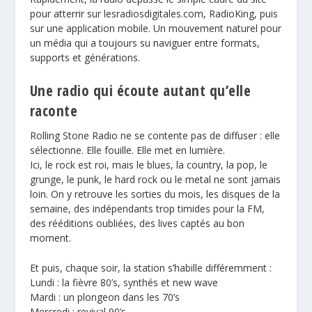
pour atterrir sur
lesradiosdigitales.com
, RadioKing, puis
sur une application mobile. Un mouvement naturel pour
un média qui a toujours su naviguer entre formats,
supports et générations.
Une radio qui écoute autant qu’elle
raconte
Rolling Stone Radio
ne se contente pas de diffuser : elle
sélectionne. Elle fouille. Elle met en lumière.
Ici, le rock est roi, mais le blues, la country, la pop, le
grunge, le punk, le hard rock ou le metal ne sont jamais
loin. On y retrouve les sorties du mois, les disques de la
semaine, des indépendants trop timides pour la FM,
des rééditions oubliées, des lives captés au bon
moment.
Et puis, chaque soir, la station s’habille différemment :
Lundi : la fièvre 80’s, synthés et new wave
Mardi : un plongeon dans les 70’s
Mercredi : revival 90’s