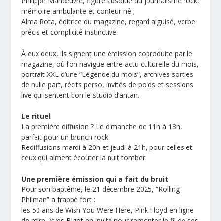
Philippe Manœuvre, figure absolue du journalisme rock,
mémoire ambulante et conteur né ;
Alma Rota, éditrice du magazine, regard aiguisé, verbe
précis et complicité instinctive.
À eux deux, ils signent une émission coproduite par le
magazine, où l’on navigue entre actu culturelle du mois,
portrait XXL d’une “Légende du mois”, archives sorties
de nulle part, récits perso, invités de poids et sessions
live qui sentent bon le studio d’antan.
Le rituel
La première diffusion ? Le dimanche de 11h à 13h,
parfait pour un brunch rock.
Rediffusions mardi à 20h et jeudi à 21h, pour celles et
ceux qui aiment écouter la nuit tomber.
Une première émission qui a fait du bruit
Pour son baptême, le 21 décembre 2025, “Rolling
Philman” a frappé fort :
les 50 ans de Wish You Were Here, Pink Floyd en ligne
de mire, Yves Bigot en invité pour remonter le fil de ses