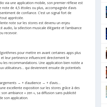
io via une application mobile, son premier réflexe est
ne note de 4,5 étoiles ou plus, accompagnée d’avis
entiment de confiance. C’est un signal fort de
urtout appréciée.
ente note sur les stores est devenu un enjeu
lité audio, la sélection musicale élégante et l’ambiance
ou recevoir.
 algorithmes pour mettre en avant certaines apps plus
e et leur pertinence influencent directement le
ou les recommandations. Une application bien notée a
x utilisateurs… qui deviennent ensuite de potentiels
échargements → + d’audience → + d’avis…
’une excellente exposition sur les stores grâce à des
son ambiance « zen », sa diffusion sans publicité
 de son application.