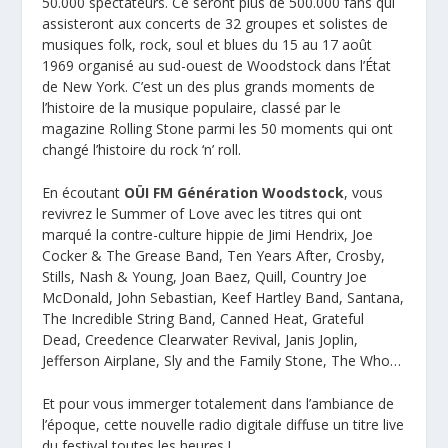
50.000 spectateurs. Ce seront plus de 500.000 fans qui
assisteront aux concerts de 32 groupes et solistes de
musiques folk, rock, soul et blues du 15 au 17 août
1969 organisé au sud-ouest de Woodstock dans l’État
de New York. C’est un des plus grands moments de
l’histoire de la musique populaire, classé par le
magazine Rolling Stone parmi les 50 moments qui ont
changé l’histoire du rock ‘n’ roll.
En écoutant
OÜI FM Génération Woodstock
, vous
revivrez le Summer of Love avec les titres qui ont
marqué la contre-culture hippie de Jimi Hendrix, Joe
Cocker & The Grease Band, Ten Years After, Crosby,
Stills, Nash & Young, Joan Baez, Quill, Country Joe
McDonald, John Sebastian, Keef Hartley Band, Santana,
The Incredible String Band, Canned Heat, Grateful
Dead, Creedence Clearwater Revival, Janis Joplin,
Jefferson Airplane, Sly and the Family Stone, The Who…
Et pour vous immerger totalement dans l’ambiance de
l’époque, cette nouvelle radio digitale diffuse un titre live
du festival toutes les heures !