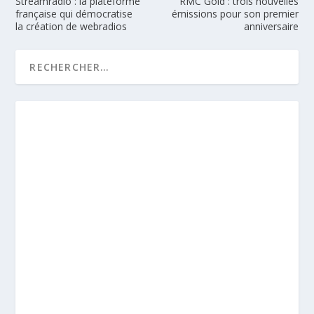
Streamradio : la plateforme
RMC Gold : trois nouvelles
française qui démocratise
émissions pour son premier
la création de webradios
anniversaire