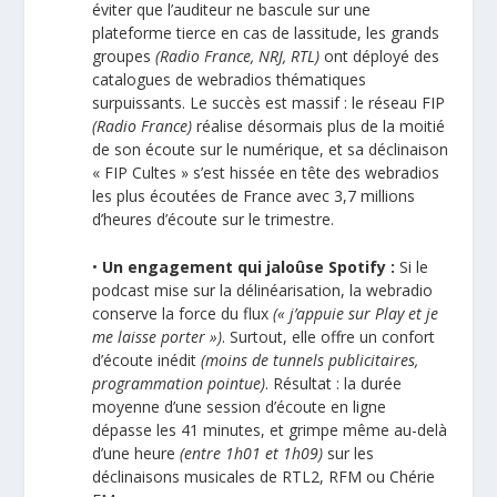
éviter que l’auditeur ne bascule sur une
plateforme tierce en cas de lassitude, les grands
groupes
(Radio France, NRJ, RTL)
ont déployé des
catalogues de webradios thématiques
surpuissants. Le succès est massif : le réseau FIP
(Radio France)
réalise désormais plus de la moitié
de son écoute sur le numérique, et sa déclinaison
« FIP Cultes » s’est hissée en tête des webradios
les plus écoutées de France avec 3,7 millions
d’heures d’écoute sur le trimestre.
•
Un engagement qui jaloûse Spotify :
Si le
podcast mise sur la délinéarisation, la webradio
conserve la force du flux
(« j’appuie sur Play et je
me laisse porter »)
. Surtout, elle offre un confort
d’écoute inédit
(moins de tunnels publicitaires,
programmation pointue)
. Résultat : la durée
moyenne d’une session d’écoute en ligne
dépasse les 41 minutes, et grimpe même au-delà
d’une heure
(entre 1h01 et 1h09)
sur les
déclinaisons musicales de RTL2, RFM ou Chérie