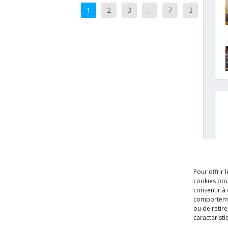
1
2
3
…
7
Pour offrir 
cookies pou
consentir à
comportement
ou de retire
caractéristi